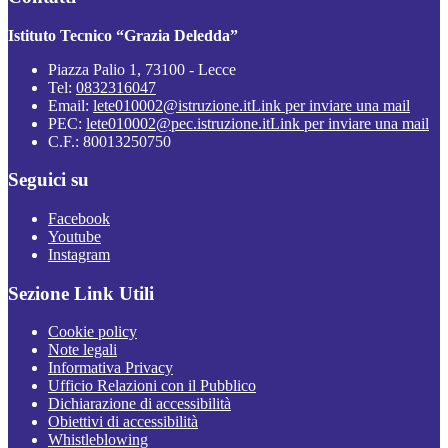
Istituto Tecnico “Grazia Deledda”
Piazza Palio 1, 73100 - Lecce
Tel:
0832316047
Email:
lete010002@istruzione.it
Link per inviare una mail
PEC:
lete010002@pec.istruzione.it
Link per inviare una mail
C.F.: 80013250750
Seguici su
Facebook
Youtube
Instagram
Sezione Link Utili
Cookie policy
Note legali
Informativa Privacy
Ufficio Relazioni con il Pubblico
Dichiarazione di accessibilità
Obiettivi di accessibilità
Whistleblowing