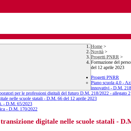
Home
>
Novità
>
Progetti PNRR
>
Formazione del persona
del 12 aprile 2023
Progetti PNRR
Piano scuola 4.0 - Az
innovativi - D.M. 21
ratori per le professioni digitali del futuro D.M. 218/2022 - allegato 2
itale nelle scuole statali - D.M. 66 del 12 aprile 2023
i. - D.M. 65/2023
stica - D.M. 170/2022
ransizione digitale nelle scuole statali - D.