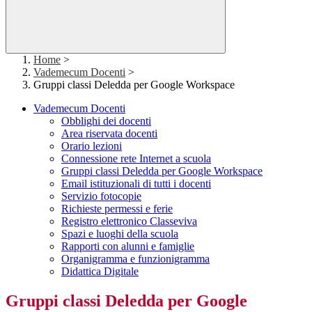
Home
>
Vademecum Docenti
>
Gruppi classi Deledda per Google Workspace
Vademecum Docenti
Obblighi dei docenti
Area riservata docenti
Orario lezioni
Connessione rete Internet a scuola
Gruppi classi Deledda per Google Workspace
Email istituzionali di tutti i docenti
Servizio fotocopie
Richieste permessi e ferie
Registro elettronico Classeviva
Spazi e luoghi della scuola
Rapporti con alunni e famiglie
Organigramma e funzionigramma
Didattica Digitale
Gruppi classi Deledda per Google