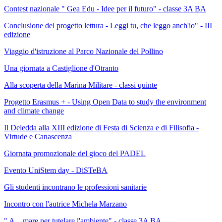
Contest nazionale " Gea Edu - Idee per il futuro" - classe 3A BA
Conclusione del progetto lettura - Leggi tu, che leggo anch'io" - III
edizione
Viaggio d'istruzione al Parco Nazionale del Pollino
Una giornata a Castiglione d'Otranto
Alla scoperta della Marina Militare - classi quinte
Progetto Erasmus + - Using Open Data to study the environment
and climate change
Il Deledda alla XIII edizione di Festa di Scienza e di Filisofia -
Virtude e Canascenza
Giornata promozionale del gioco del PADEL
Evento UniStem day - DiSTeBA
Gli studenti incontrano le professioni sanitarie
Incontro con l'autrice Michela Marzano
" A... mare per tutelare l'ambiente" - classe 3A BA